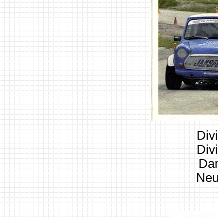
Div
Div
Da
Neu