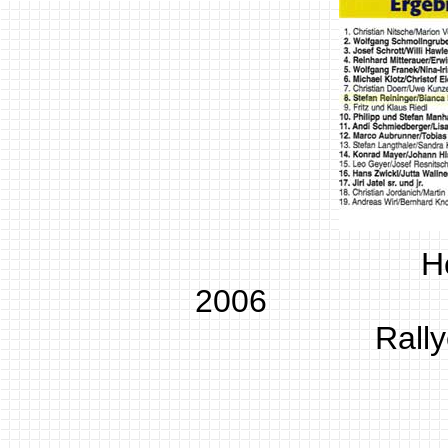
H
2006 W
Ra