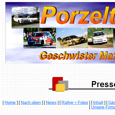
[
Home
]
[
Nach oben
]
[
News
]
[
Rallye + Fotos
]
[
Inhalt
]
[
Gäs
[
Unsere Firm